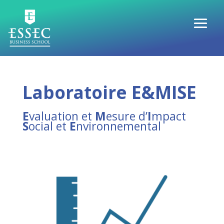
Laboratoire E&MISE
E
valuation et
M
esure d’
I
mpact
S
ocial et
E
nvironnemental