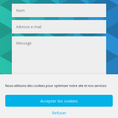
Envoi
Nous utilisons des cookies pour optimiser notre site et nos services
Mentions légales
Accepter les cookies
© ESSEC Business School
Refuser
Site créé et alimenté par le Centre Innovation Sociale