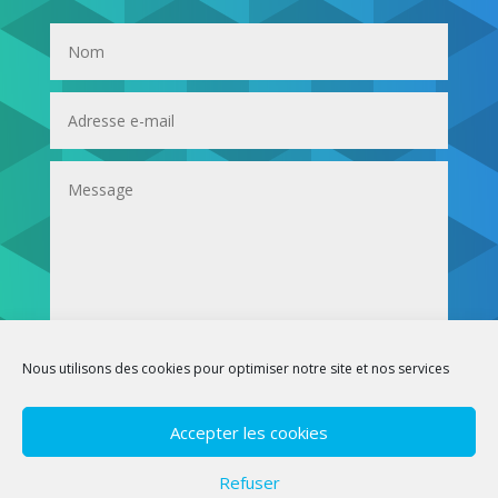
Envoi
Nous utilisons des cookies pour optimiser notre site et nos services
Mentions légales
Accepter les cookies
© ESSEC Business School
Refuser
Site créé et alimenté par le CISE – Centre Innovation