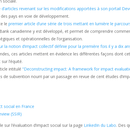
n sociale.
e d’articles revenant sur les modifications apportées à son portail D
s des pays en voie de développement.
te le
premier article d’une série de trois mettant en lumière le parco
e Bank canadienne y est développé, et permet de comprendre comment
tégiques et opérationnelles de l’organisation.
ur la notion d’impact collectif définie pour la première fois il y a dix an
rondes, ces articles mettent en évidence les différentes façons dont c
sur l’équité.
icle intitulé
“Deconstructing impact: A framework for impact evaluatio
des de subvention nourri par un passage en revue de cent études d’i
ct social en France
eview (SSIR)
le sur l’évaluation d’impact social sur la page
LinkedIn du Labo
. Des q