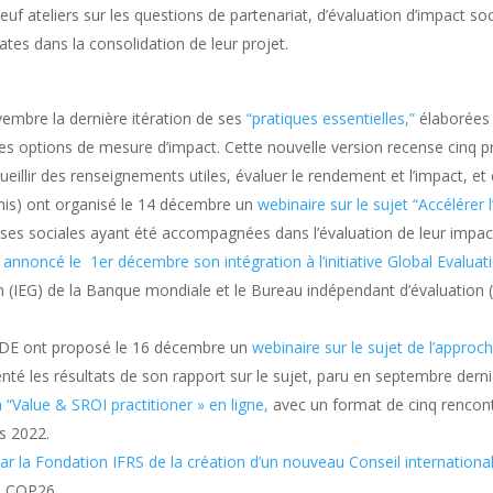
uf ateliers sur les questions de partenariat, d’évaluation d’impact so
tes dans la consolidation de leur projet.
mbre la dernière itération de ses
“pratiques essentielles,”
élaborées 
ntes options de mesure d’impact. Cette nouvelle version recense cinq pr
ueillir des renseignements utiles, évaluer le rendement et l’impact, et 
-Unis) ont organisé le 14 décembre un
webinaire sur le sujet “Accélérer 
es sociales ayant été accompagnées dans l’évaluation de leur impact 
 annoncé le 1er décembre son intégration à l’initiative Global Evaluat
on (IEG) de la Banque mondiale et le Bureau indépendant d’évaluatio
CDE ont proposé le 16 décembre un
webinaire sur le sujet de l’appro
nté les résultats de son rapport sur le sujet, paru en septembre derni
 “Value & SROI practitioner » en ligne,
avec un format de cinq rencon
rs 2022.
par la Fondation IFRS de la création d’un nouveau Conseil internation
la COP26.