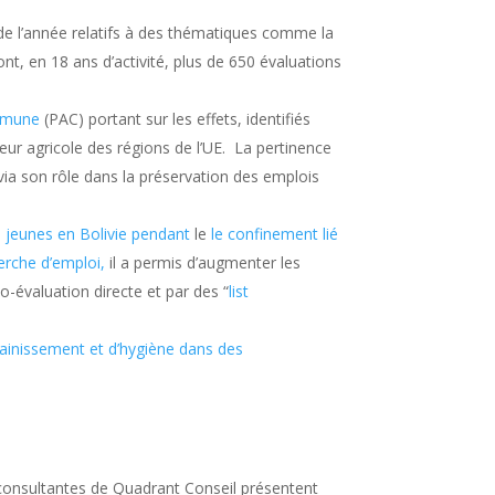
x de l’année relatifs à des thématiques comme la
ont, en 18 ans d’activité, plus de 650 évaluations
ommune
(PAC) portant sur les effets, identifiés
ur agricole des régions de l’UE. La pertinence
ia son rôle dans la préservation des emplois
jeunes en Bolivie
pendant
le
le confinement lié
erche d’emploi,
il a permis d’augmenter les
to-évaluation directe et par des “
list
ssainissement et d’hygiène dans des
 consultantes de Quadrant Conseil présentent