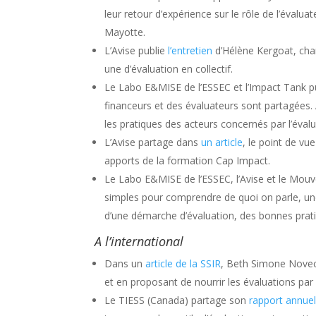
leur retour d’expérience sur le rôle de l’évalua
Mayotte.
L’Avise publie
l’entretien
d’Hélène Kergoat, char
une d’évaluation en collectif.
Le Labo E&MISE de l’ESSEC et l’Impact Tank pu
financeurs et des évaluateurs sont partagées. 
les pratiques des acteurs concernés par l’évalu
L’Avise partage dans
un article
, le point de vu
apports de la formation Cap Impact.
Le Labo E&MISE de l’ESSEC, l’Avise et le Mou
simples pour comprendre de quoi on parle, une
d’une démarche d’évaluation, des bonnes pratiq
A l’international
Dans un
article de la SSIR
, Beth Simone Noveck
et en proposant de nourrir les évaluations pa
Le TIESS (Canada) partage son
rapport annue