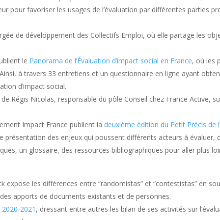
teur pour favoriser les usages de l’évaluation par différentes parties p
gée de développement des Collectifs Emploi, où elle partage les objec
blient le
Panorama de l’Évaluation d’impact social en France
,
où
les p
Ainsi, à travers 33 entretiens et un questionnaire en ligne ayant ob
ation d’impact social.
e de Régis Nicolas, responsable du pôle Conseil chez France Active, sur
vement Impact France publient la
deuxième édition du Petit Précis de l
 présentation des enjeux qui poussent différents acteurs à évaluer, 
ues, un glossaire, des ressources bibliographiques pour aller plus lo
 expose les différences entre “randomistas” et “contestistas” en sou
r des apports de documents existants et de personnes.
l 2020-2021
, dressant entre autres les bilan de ses activités sur l’éva