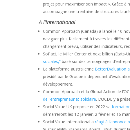
projet pour maximiser son impact ». Grâce à ne
accompagne une trentaine de structures lauréa
A l’international
Common Approach (Canada) a lancé le 10 nove
naviguer plus facilement à travers les différe
changement prévu, utiliser des indicateurs, rec
SoPact, le Miller Center et next billion (Etats
sociales,”
basé sur des témoignages d’entrepris
La plateforme australienne
BetterEvaluation a
présidé par le Groupe indépendant d’évaluati
développement.
Common Approach et la Global Action de l’O
de l’entrepreneuriat solidaire
. L’OCDE y a prése
Social Value UK propose en 2022 sa
formation
démarreront les 12 janvier, 2 février et 16 ma
Social Value International a
réagi à l’annonce 
Sustainability Standards Board, ISSB) durant 